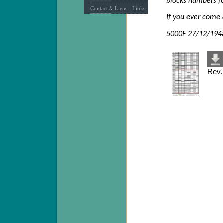
blocks numbers f
Contact & Liens - Links
If you ever come 
5000F 27/12/1948 
Rev.