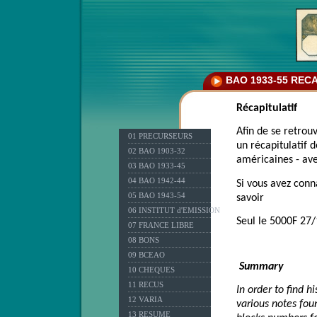
BAO 1933-55 REC
Récapitulatif
Afin de se retrou
01 PRECURSEURS
un récapitulatif 
02 BAO 1903-32
américaines - av
03 BAO 1933-45
04 BAO 1942-44
Si vous avez conn
05 BAO 1943-54
savoir
06 INSTITUT d'EMISSION
Seul le 5000F 27/
07 FRANCE LIBRE
08 BONS
09 BCEAO
Summary
10 CHEQUES
11 RECUS
In order to find h
12 VARIA
various notes fou
13 RESUME